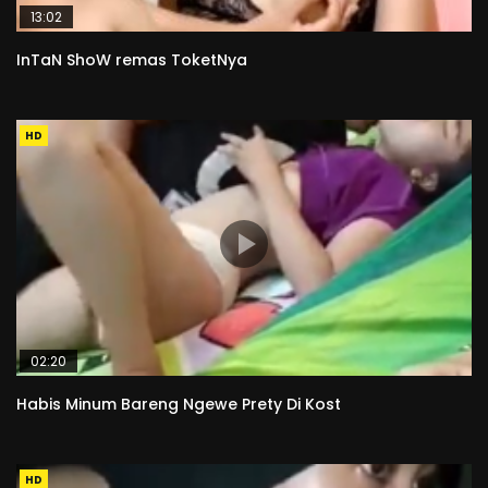
13:02
InTaN ShoW remas ToketNya
HD
02:20
Habis Minum Bareng Ngewe Prety Di Kost
HD