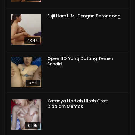
Fujii Hamill ML Dengan Berondong
43:47
Open BO Yang Datang Temen
Sendiri
07:31
Katanya Hadiah Ultah Crott
Didalam Mentok
01:05