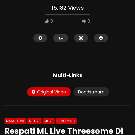
15,182 Views
0
0
HD
HD
Multi-Links
Original Video
Doodstream
10:07
01:04
Live Patricia Muasin Cowoknya
Kegiatan Mella Pame
Yang Mabuk
Masih Kenceng
MANGO LIVE
ML LIVE
MLIVE
STREAMING
Respati ML Live Threesome Di