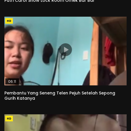
Putri Carol Show Lock Room Omek Bar Bar
HD
06:11
Pembantu Yang Seneng Telen Pejuh Setelah Sepong
Gurih Katanya
HD