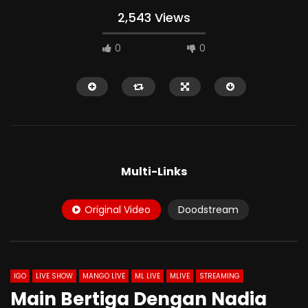
2,543 Views
0
0
HD
HD
Multi-Links
Original Video
Doodstream
01:13:08
02:15
Fika & Tantenya ML Bergantian Di
Mantul Genjot Titie M
Hotel
Menggigit Banget
IGO
LIVE SHOW
MANGO LIVE
ML LIVE
MLIVE
STREAMING
Main Bertiga Dengan Nadia