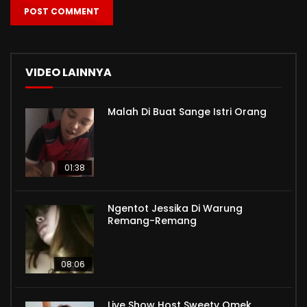
VIDEO LAINNYA
Malah Di Buat Sange Istri Orang
01:38
Ngentot Jessika Di Warung
Remang-Remang
08:06
Live Show Host Sweety Omek